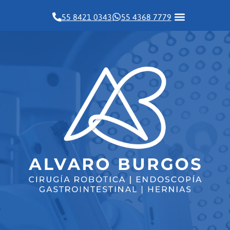
Ir
55 8421 0343
55 4368 7779
al
contenido