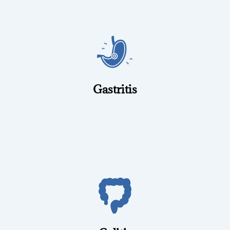
el diagnóstico.
observar directamente el interior del estómago y confirmar
causar dolor, ardor y náuseas. Con la endoscopía puedo
Inflamación del revestimiento del estómago que puede
Gastritis
pólipos.
el intestino grueso para detectar inflamación, úlceras o
abdominal y sangrado. Una colonoscopía permite visualizar
Inflamación del colon que puede causar diarrea, dolor