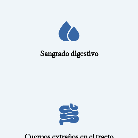
inyección).
directamente en el procedimiento (cauterización, clips,
el estómago o intestinos, y en muchos casos tratarlo
La endoscopía permite encontrar la causa de sangrado en
Sangrado digestivo
necesidad de cirugía.
hueso, la endoscopía permite localizarlo y extraerlo sin
Si se traga accidentalmente un objeto, como una moneda o
Cuerpos extraños en el tracto