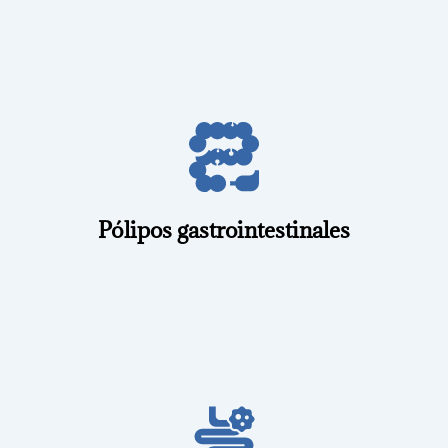
mediante endoscopía.
cáncer, por eso es clave detectarlos y retirarlos a tiempo
estómago o colon. Algunos tienen riesgo de convertirse en
Son crecimientos anormales que pueden aparecer en el
Pólipos gastrointestinales
tomar biopsias de forma precisa.